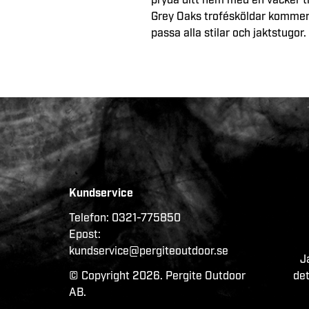
pryda ditt hem med en vacker t
Grey Oaks trofésköldar kommer i 
passa alla stilar och jaktstugor.
Kundservice
Telefon:
0321-775850
Epost:
kundservice@pergiteoutdoor.se
J
© Copyright 2026. Pergite Outdoor
det
AB.