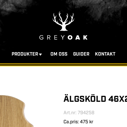
PRODUKTER
OM OSS
GUIDER
KONTAKT
ÄLGSKÖLD 46X2
Art.nr: 794258
Ca.pris: 475 kr