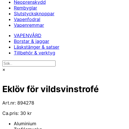
Neoprenskydd
Rembyglar
Slutstycksknoppar
Vapenfodral
Vapenremmar
VAPENVÅRD
Borstar & jaggar
Läskstänger & satser
Tillbehör & verktyg
×
Eklöv för vildsvinstrofé
Art.nr: 894278
Ca.pris: 30 kr
Aluminium