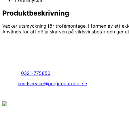
Trofésmycke
Produktbeskrivning
Vacker utsmyckning för trofémontage, i formen av ett ekl
Används för att dölja skarven på vildsvinsbetar och ger ett
Kundservice
Telefon:
0321-775850
Epost:
kundservice@pergiteoutdoor.se
© Copyright 2026. Pergite Outdoor AB.
Jakt är inte bara en hobby, något vi har gjort eller gör ibl
utan det är vårt sätt att leva. Det finns med oss varje dag
gjort så ända sedan starten av vårt företag 1984.