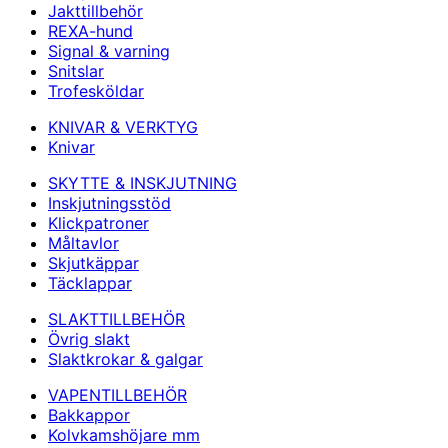
Jakttillbehör
REXA-hund
Signal & varning
Snitslar
Trofesköldar
KNIVAR & VERKTYG
Knivar
SKYTTE & INSKJUTNING
Inskjutningsstöd
Klickpatroner
Måltavlor
Skjutkäppar
Täcklappar
SLAKTTILLBEHÖR
Övrig slakt
Slaktkrokar & galgar
VAPENTILLBEHÖR
Bakkappor
Kolvkamshöjare mm