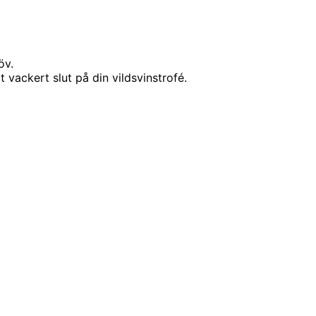
öv.
 vackert slut på din vildsvinstrofé.
and,
 och har