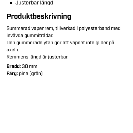
Justerbar längd
Produktbeskrivning
Gummerad vapenrem, tillverkad i polyesterband med
invävda gummitrådar.
Den gummerade ytan gör att vapnet inte glider på
axeln.
Remmens längd är justerbar.
Bredd:
30 mm
Färg:
pine (grön)
Jakt är inte bara en hobby, något vi har gjort eller gör
ibland, utan det är vårt sätt att leva. Det finns med oss