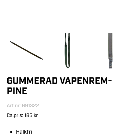
GUMMERAD VAPENREM-
PINE
Art.nr: 691322
Ca.pris: 165 kr
Halkfri