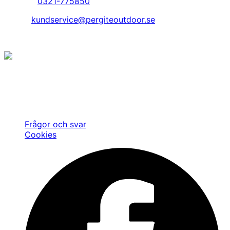
Telefon:
0321-775850
Epost:
kundservice@pergiteoutdoor.se
© Copyright 2026. Pergite Outdoor AB.
Jakt är inte bara en hobby, något vi har gjort eller gör
ibland, utan det är vårt sätt att leva. Det finns med oss
varje dag och har gjort så ända sedan starten av vårt
företag 1984.
Frågor och svar
Cookies