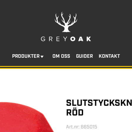
PRODUKTER
OM OSS
GUIDER
KONTAKT
SLUTSTYCKSKN
RÖD
Art.nr: 665015