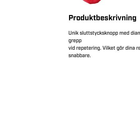
Produktbeskrivning
Unik sluttstycksknopp med diam
grepp
vid repetering. Vilket gör dina 
snabbare.
Kundservice
Telefon:
0321-775850