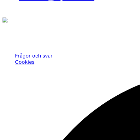
© Copyright 2026. Pergite Outdoor AB.
Jakt är inte bara en hobby, något vi har gjort eller gör ibl
utan det är vårt sätt att leva. Det finns med oss varje dag
gjort så ända sedan starten av vårt företag 1984.
Frågor och svar
Cookies