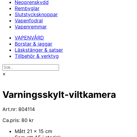
Neoprenskydd
Rembyglar
Slutstycksknoppar
Vapenfodral
Vapenremmar
VAPENVÅRD
Borstar & jaggar
Läskstänger & satser
Tillbehör & verktyg
×
Varningsskylt-viltkamera
Art.nr: 804114
Ca.pris: 80 kr
Mått 21 x 15 cm