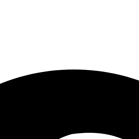
and,
 och har