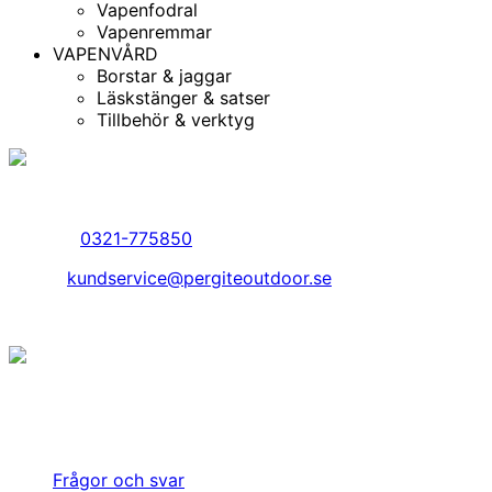
Vapenfodral
Vapenremmar
VAPENVÅRD
Borstar & jaggar
Läskstänger & satser
Tillbehör & verktyg
Kundservice
Telefon:
0321-775850
Epost:
kundservice@pergiteoutdoor.se
© Copyright 2026. Pergite Outdoor AB.
Jakt är inte bara en hobby, något vi har gjort eller gör ibl
utan det är vårt sätt att leva. Det finns med oss varje dag
gjort så ända sedan starten av vårt företag 1984.
Frågor och svar