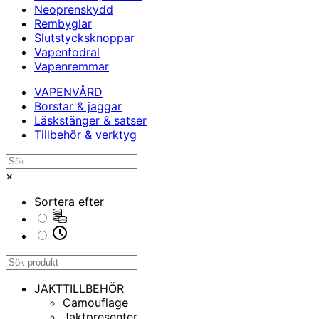
Neoprenskydd
Rembyglar
Slutstycksknoppar
Vapenfodral
Vapenremmar
VAPENVÅRD
Borstar & jaggar
Läskstänger & satser
Tillbehör & verktyg
×
Sortera efter
JAKTTILLBEHÖR
Camouflage
Jaktpresenter