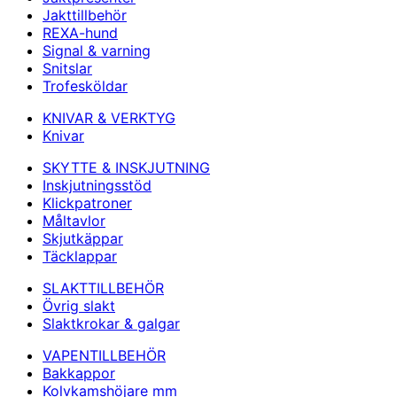
Jakttillbehör
REXA-hund
Signal & varning
Snitslar
Trofesköldar
KNIVAR & VERKTYG
Knivar
SKYTTE & INSKJUTNING
Inskjutningsstöd
Klickpatroner
Måltavlor
Skjutkäppar
Täcklappar
SLAKTTILLBEHÖR
Övrig slakt
Slaktkrokar & galgar
VAPENTILLBEHÖR
Bakkappor
Kolvkamshöjare mm