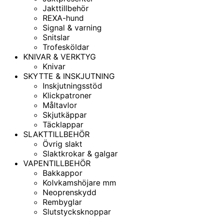
Jakttillbehör
REXA-hund
Signal & varning
Snitslar
Trofesköldar
KNIVAR & VERKTYG
Knivar
SKYTTE & INSKJUTNING
Inskjutningsstöd
Klickpatroner
Måltavlor
Skjutkäppar
Täcklappar
SLAKTTILLBEHÖR
Övrig slakt
Slaktkrokar & galgar
VAPENTILLBEHÖR
Bakkappor
Kolvkamshöjare mm
Neoprenskydd
Rembyglar
Slutstycksknoppar