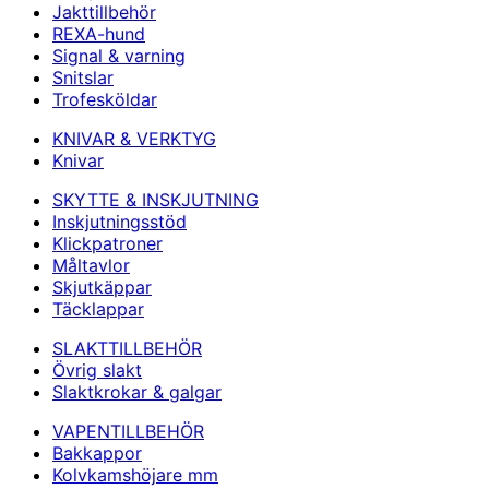
Jakttillbehör
REXA-hund
Signal & varning
Snitslar
Trofesköldar
KNIVAR & VERKTYG
Knivar
SKYTTE & INSKJUTNING
Inskjutningsstöd
Klickpatroner
Måltavlor
Skjutkäppar
Täcklappar
SLAKTTILLBEHÖR
Övrig slakt
Slaktkrokar & galgar
VAPENTILLBEHÖR
Bakkappor
Kolvkamshöjare mm