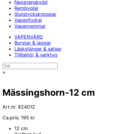
Neoprenskydd
Rembyglar
Slutstycksknoppar
Vapenfodral
Vapenremmar
VAPENVÅRD
Borstar & jaggar
Läskstänger & satser
Tillbehör & verktyg
×
Mässingshorn-12 cm
Art.nr: 824012
Ca.pris: 195 kr
12 cm