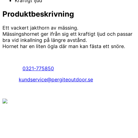
Kraftigt ljud
Produktbeskrivning
Ett vackert jakthorn av mässing.
Mässingshornet ger ifrån sig ett kraftigt ljud och passar
bra vid inkallning på längre avstånd.
Hornet har en liten ögla där man kan fästa ett snöre.
Kundservice
Telefon:
0321-775850
Epost:
kundservice@pergiteoutdoor.se
© Copyright 2026. Pergite Outdoor AB.
Jakt är inte bara en hobby, något vi har gjort eller gör
ibland, utan det är vårt sätt att leva. Det finns med oss
varje dag och har gjort så ända sedan starten av vårt
företag 1984.