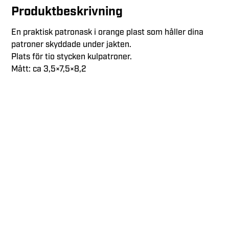
Produktbeskrivning
En praktisk patronask i orange plast som håller dina
patroner skyddade under jakten.
Plats för tio stycken kulpatroner.
Mått: ca 3,5×7,5×8,2
Jakt är inte bara en hobby, något vi har gjort eller gör
ibland, utan det är vårt sätt att leva. Det finns med oss
varje dag och har gjort så ända sedan starten av vårt
företag 1984.
Kundservice
Telefon:
0321-775850