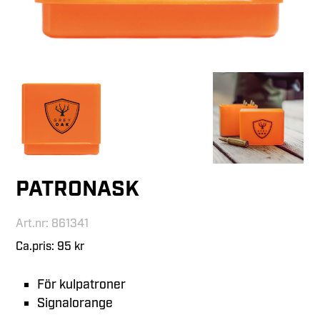
PATRONASK
Art.nr: 861341
Ca.pris: 95 kr
För kulpatroner
Signalorange