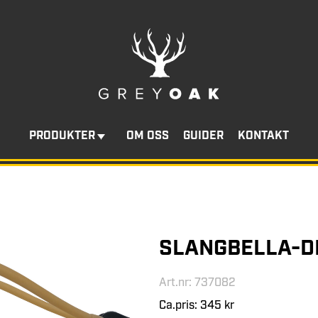
PRODUKTER
OM OSS
GUIDER
KONTAKT
SLANGBELLA-
Art.nr: 737082
Ca.pris: 345 kr