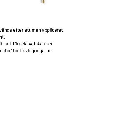
nvända efter att man applicerat
nt.
ll att fördela vätskan ser
skrubba” bort avlagringarna.