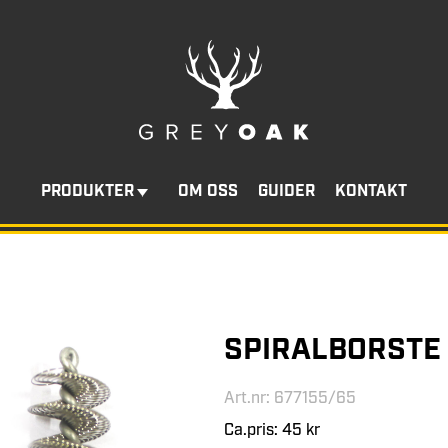
PRODUKTER
OM OSS
GUIDER
KONTAKT
SPIRALBORSTE
Art.nr: 677155/65
Ca.pris: 45 kr